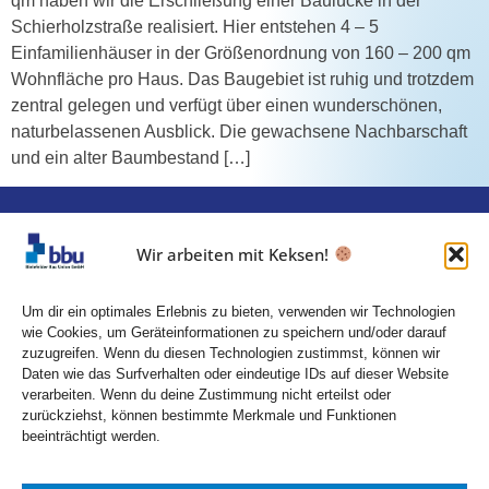
qm haben wir die Erschließung einer Baulücke in der
Schierholzstraße realisiert. Hier entstehen 4 – 5
Einfamilienhäuser in der Größenordnung von 160 – 200 qm
Wohnfläche pro Haus. Das Baugebiet ist ruhig und trotzdem
zentral gelegen und verfügt über einen wunderschönen,
naturbelassenen Ausblick. Die gewachsene Nachbarschaft
und ein alter Baumbestand […]
Wir arbeiten mit Keksen!
Um dir ein optimales Erlebnis zu bieten, verwenden wir Technologien
wie Cookies, um Geräteinformationen zu speichern und/oder darauf
Bielefelder Bau Union GmbH
zuzugreifen. Wenn du diesen Technologien zustimmst, können wir
Am Lenkwerk 9
Daten wie das Surfverhalten oder eindeutige IDs auf dieser Website
verarbeiten. Wenn du deine Zustimmung nicht erteilst oder
33609 Bielefeld
zurückziehst, können bestimmte Merkmale und Funktionen
Kontakt
beeinträchtigt werden.
+49 (0) 521 557776-80
umbach@bbunion.de