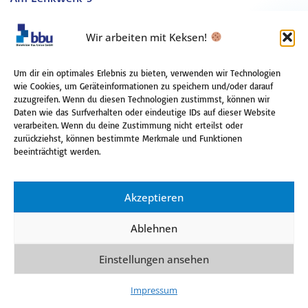
33609 Bielefeld
Wir arbeiten mit Keksen!
Direct: +49 (0) 521 557776-80
Fax: +49 (0) 521 557776-99
Um dir ein optimales Erlebnis zu bieten, verwenden wir Technologien
Mobil: +49 (0) 171 6555432
wie Cookies, um Geräteinformationen zu speichern und/oder darauf
zuzugreifen. Wenn du diesen Technologien zustimmst, können wir
Bielefelder Bau Union GmbH
Daten wie das Surfverhalten oder eindeutige IDs auf dieser Website
verarbeiten. Wenn du deine Zustimmung nicht erteilst oder
Amtsgericht Bielefeld, HRB 45651
zurückziehst, können bestimmte Merkmale und Funktionen
Geschäftsführer: Michael Umbach
beeinträchtigt werden.
umbach@bbunion.de
Impressum
Akzeptieren
Webdesign by wepp.
Ablehnen
Einstellungen ansehen
Impressum